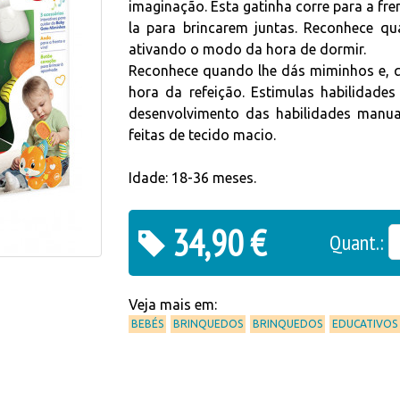
imaginação. Esta gatinha corre para a fren
la para brincarem juntas. Reconhece q
ativando o modo da hora de dormir.
Reconhece quando lhe dás miminhos e, q
hora da refeição. Estimulas habilidade
desenvolvimento das habilidades manua
feitas de tecido macio.
Idade: 18-36 meses.
34,90 €
Quant.:
Veja mais em:
BEBÉS
BRINQUEDOS
BRINQUEDOS
EDUCATIVOS