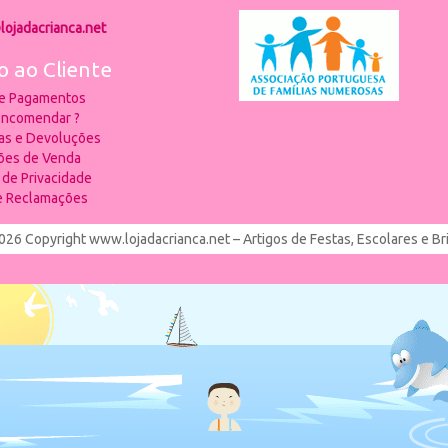
lojadacrianca.net
o ao Cliente
 e Pagamentos
ncomendar ?
ias e Devoluções
ões de Venda
a de Privacidade
de Reclamações
026 Copyright www.lojadacrianca.net – Artigos de Festas, Escolares e B