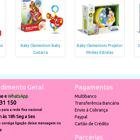
ão
Baby Clementoni Baby
Baby Clementoni Projetor
S
Guitarra
Mickey Estrelas
dimento Geral
Pagamentos
ne e
WhatsApp
Multibanco
31 150
Transferência Bancária
Envio à Cobrança
para a rede fixa nacional
h às 18h Seg a Sex
Paypal
 consiga ligação deixe mensagem no
Cartão de Crédito
p
Parcerias