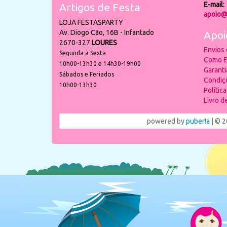
E-mail:
Artigos de Festa
apoio@
LOJA FESTASPARTY
Av. Diogo Cão, 16B - Infantado
Apoi
2670-327
LOURES
Envios
Segunda a Sexta
Como E
10h00-13h30 e 14h30-19h00
Garant
Sábados e Feriados
Condiç
10h00-13h30
Polític
Livro 
powered by
puber!a
| © 2