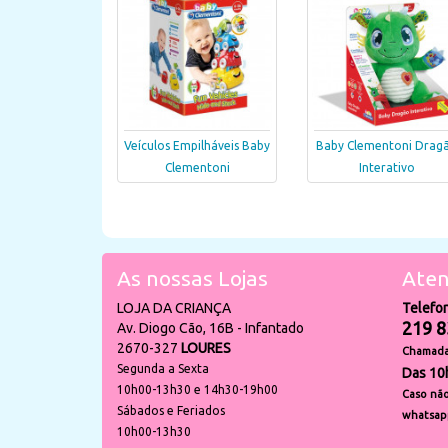
Veículos Empilháveis Baby
Baby Clementoni Drag
Clementoni
Interativo
As nossas Lojas
Aten
LOJA DA CRIANÇA
Telefo
219 8
Av. Diogo Cão, 16B - Infantado
2670-327
LOURES
Chamada 
Segunda a Sexta
Das 10
10h00-13h30 e 14h30-19h00
Caso não
Sábados e Feriados
whatsap
10h00-13h30