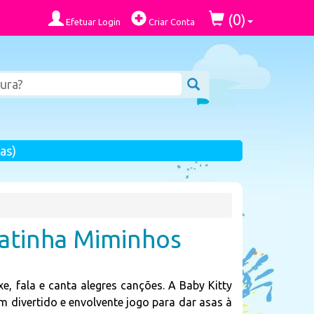
0
(
)
Efetuar Login
Criar Conta
as)
atinha Miminhos
e, fala e canta alegres canções. A Baby Kitty
m divertido e envolvente jogo para dar asas à