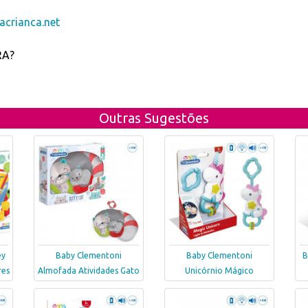
crianca.net
RA?
Outras Sugestões
ey
Baby Clementoni
Baby Clementoni
B
res
Almofada Atividades Gato
Unicórnio Mágico