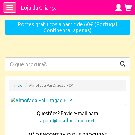
Loja da Criança
Toggle
navigation
Portes gratuitos a partir de 60€ (Portugal
Continental apenas)
Início
Almofada Pai Dragão FCP
Questões? Envie e-mail para
apoio@lojadacrianca.net