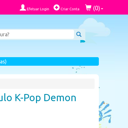
0
(
)
Efetuar Login
Criar Conta
as)
gulo K-Pop Demon