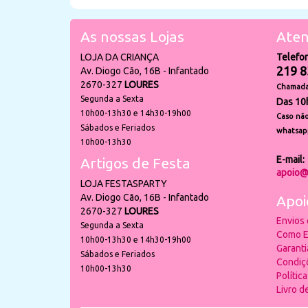
As nossas Lojas
Aten
LOJA DA CRIANÇA
Telefo
219 8
Av. Diogo Cão, 16B - Infantado
2670-327
LOURES
Chamada 
Segunda a Sexta
Das 10
10h00-13h30 e 14h30-19h00
Caso não
Sábados e Feriados
whatsap
10h00-13h30
E-mail:
Artigos de Festa
apoio@
LOJA FESTASPARTY
Av. Diogo Cão, 16B - Infantado
Apoi
2670-327
LOURES
Envios
Segunda a Sexta
Como E
10h00-13h30 e 14h30-19h00
Garant
Sábados e Feriados
Condiç
10h00-13h30
Polític
Livro 