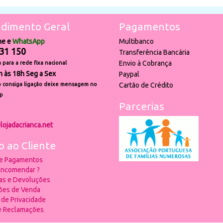
dimento Geral
Pagamentos
ne e
WhatsApp
Multibanco
31 150
Transferência Bancária
Envio à Cobrança
para a rede fixa nacional
h às 18h Seg a Sex
Paypal
 consiga ligação deixe mensagem no
Cartão de Crédito
p
Parcerias
lojadacrianca.net
o ao Cliente
 e Pagamentos
ncomendar ?
ias e Devoluções
ões de Venda
a de Privacidade
de Reclamações