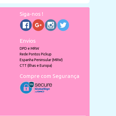
Siga-nos !
Envios
DPD e MRW
Rede Pontos Pickup
Espanha Peninsular (MRW)
CTT (Ilhas e Europa)
Compre com Segurança