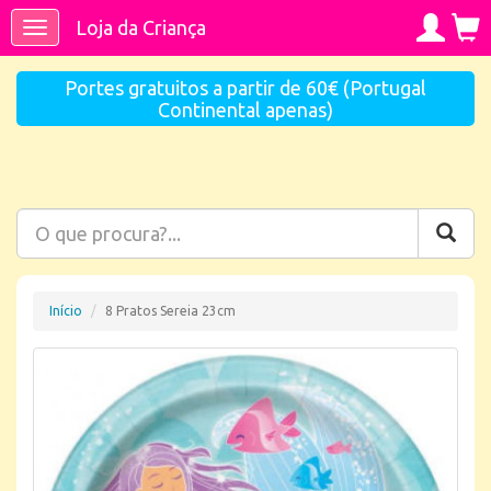
Loja da Criança
Toggle
navigation
Portes gratuitos a partir de 60€ (Portugal
Continental apenas)
Início
8 Pratos Sereia 23cm