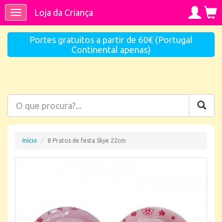
Loja da Criança
Toggle
navigation
Portes gratuitos a partir de 60€ (Portugal
Continental apenas)
Início
8 Pratos de festa Skye 22cm