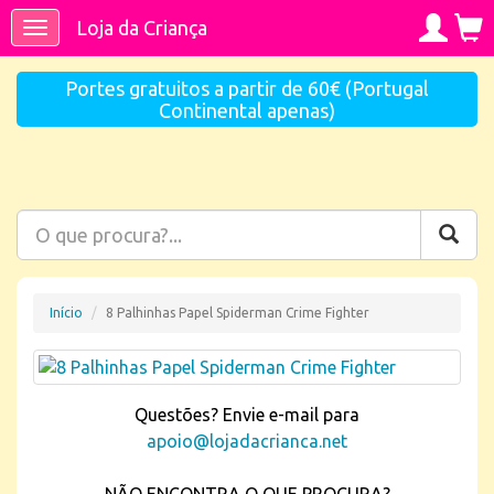
Loja da Criança
Toggle
navigation
Portes gratuitos a partir de 60€ (Portugal
Continental apenas)
Início
8 Palhinhas Papel Spiderman Crime Fighter
Questões? Envie e-mail para
apoio@lojadacrianca.net