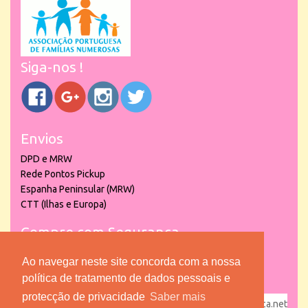
Siga-nos !
Envios
DPD e MRW
Rede Pontos Pickup
Espanha Peninsular (MRW)
CTT (Ilhas e Europa)
Compre com Segurança
Ao navegar neste site concorda com a nossa
política de tratamento de dados pessoais e
protecção de privacidade
Saber mais
powered by
puber!a
| © 2026 Copyright www.lojadacrianca.net