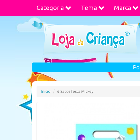
Categoria
Tema
Marca
Po
Início
6 Sacos festa Mickey