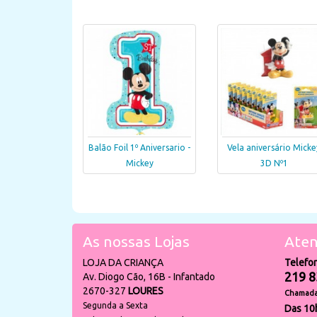
Balão Foil 1º Aniversario -
Vela aniversário Micke
Mickey
3D Nº1
As nossas Lojas
Aten
LOJA DA CRIANÇA
Telefo
219 8
Av. Diogo Cão, 16B - Infantado
2670-327
LOURES
Chamada 
Segunda a Sexta
Das 10