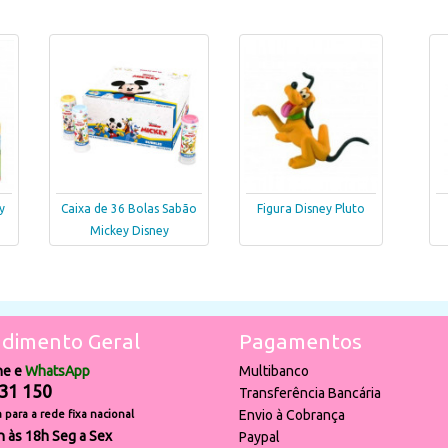
y
Caixa de 36 Bolas Sabão
Figura Disney Pluto
Mickey Disney
dimento Geral
Pagamentos
ne e
WhatsApp
Multibanco
31 150
Transferência Bancária
Envio à Cobrança
para a rede fixa nacional
h às 18h Seg a Sex
Paypal