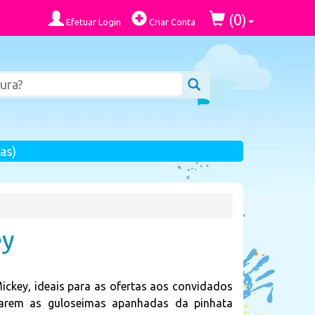
0
(
)
Efetuar Login
Criar Conta
as)
ey
ickey, ideais para as ofertas aos convidados
darem as guloseimas apanhadas da pinhata