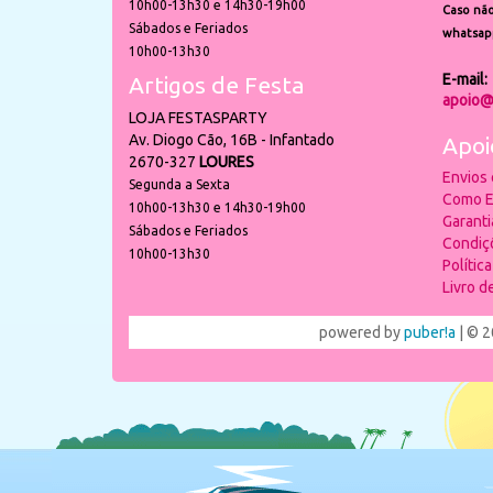
10h00-13h30 e 14h30-19h00
Caso não
Sábados e Feriados
whatsap
10h00-13h30
E-mail:
Artigos de Festa
apoio@
LOJA FESTASPARTY
Av. Diogo Cão, 16B - Infantado
Apoi
2670-327
LOURES
Envios
Segunda a Sexta
Como E
10h00-13h30 e 14h30-19h00
Garant
Sábados e Feriados
Condiç
10h00-13h30
Polític
Livro 
powered by
puber!a
| © 2