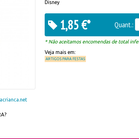
Disney
1,85 €*
Quant.:
* Não aceitamos encomendas de total infer
Veja mais em:
ARTIGOS PARA FESTAS
crianca.net
RA?