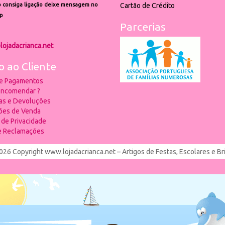
 consiga ligação deixe mensagem no
Cartão de Crédito
p
Parcerias
lojadacrianca.net
o ao Cliente
 e Pagamentos
ncomendar ?
ias e Devoluções
ões de Venda
a de Privacidade
de Reclamações
026 Copyright www.lojadacrianca.net – Artigos de Festas, Escolares e B