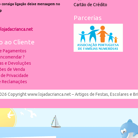
 consiga ligação deixe mensagem no
Cartão de Crédito
p
Parcerias
lojadacrianca.net
o ao Cliente
 e Pagamentos
ncomendar ?
ias e Devoluções
ões de Venda
a de Privacidade
de Reclamações
026 Copyright www.lojadacrianca.net – Artigos de Festas, Escolares e B