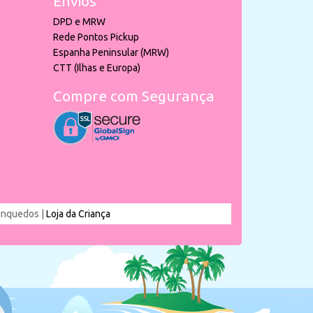
Envios
DPD e MRW
Rede Pontos Pickup
Espanha Peninsular (MRW)
CTT (Ilhas e Europa)
Compre com Segurança
rinquedos |
Loja da Criança