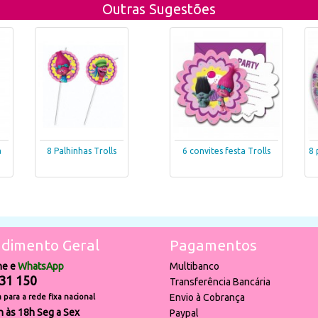
Outras Sugestões
a
8 Palhinhas Trolls
6 convites festa Trolls
8 
dimento Geral
Pagamentos
ne e
WhatsApp
Multibanco
31 150
Transferência Bancária
Envio à Cobrança
para a rede fixa nacional
h às 18h Seg a Sex
Paypal