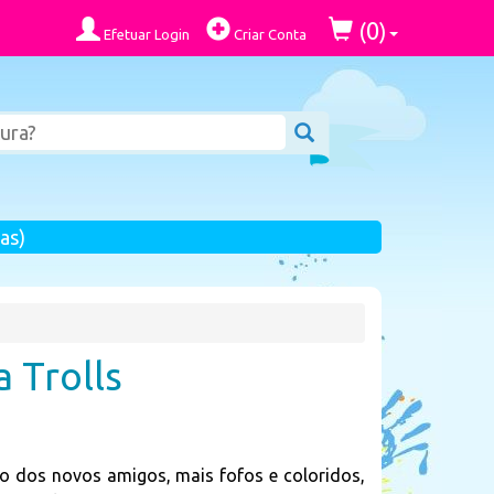
0
(
)
Efetuar Login
Criar Conta
as)
a Trolls
io dos novos amigos, mais fofos e coloridos,