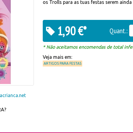
os Trolls para as tuas festas serem ainda 
1,90 €*
Quant.:
* Não aceitamos encomendas de total infer
Veja mais em:
ARTIGOS PARA FESTAS
crianca.net
RA?