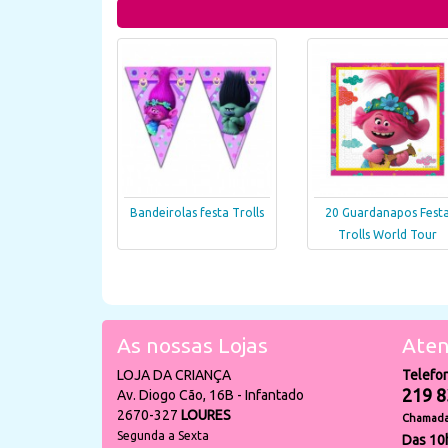
Bandeirolas festa Trolls
20 Guardanapos Fest
Trolls World Tour
As nossas Lojas
Aten
LOJA DA CRIANÇA
Telefo
219 8
Av. Diogo Cão, 16B - Infantado
2670-327
LOURES
Chamada 
Segunda a Sexta
Das 10