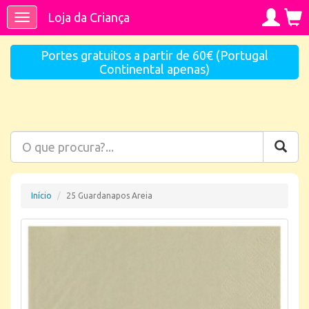
Loja da Criança
Toggle
navigation
Portes gratuitos a partir de 60€ (Portugal
Continental apenas)
Início
25 Guardanapos Areia