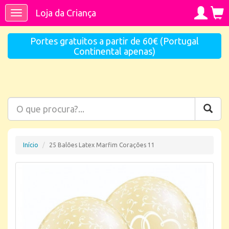
Loja da Criança
Toggle
navigation
Portes gratuitos a partir de 60€ (Portugal
Continental apenas)
Início
25 Balões Latex Marfim Corações 11