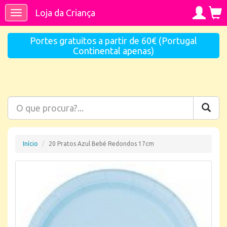
Loja da Criança
Toggle
navigation
Portes gratuitos a partir de 60€ (Portugal
Continental apenas)
Início
20 Pratos Azul Bebé Redondos 17cm