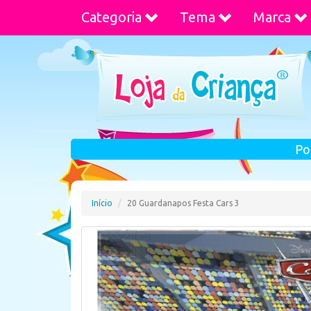
Categoria
Tema
Marca
Po
Início
20 Guardanapos Festa Cars 3