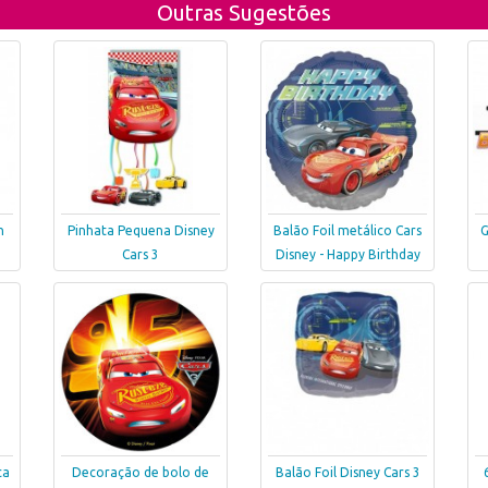
Outras Sugestões
n
Pinhata Pequena Disney
Balão Foil metálico Cars
G
Cars 3
Disney - Happy Birthday
ca
Decoração de bolo de
Balão Foil Disney Cars 3