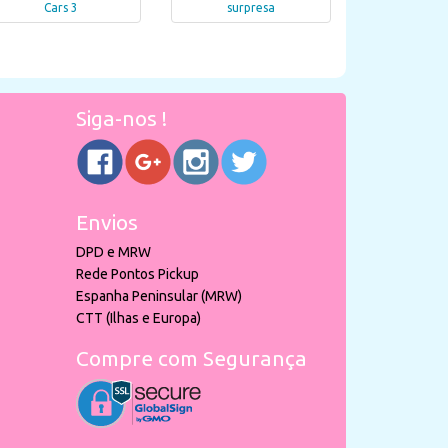
Cars 3
surpresa
Siga-nos !
Envios
DPD e MRW
Rede Pontos Pickup
Espanha Peninsular (MRW)
CTT (Ilhas e Europa)
Compre com Segurança