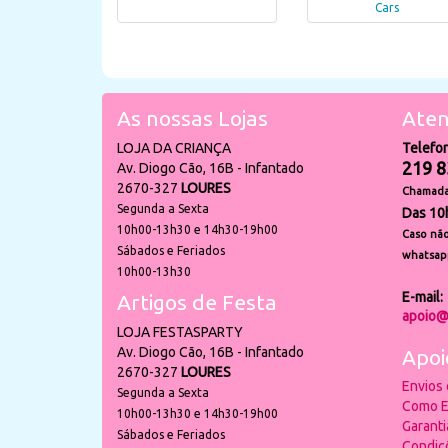
Cars
As nossas Lojas
Aten
LOJA DA CRIANÇA
Telefo
219 8
Av. Diogo Cão, 16B - Infantado
2670-327
LOURES
Chamada 
Segunda a Sexta
Das 10
10h00-13h30 e 14h30-19h00
Caso não
Sábados e Feriados
whatsap
10h00-13h30
E-mail:
Artigos de Festa
apoio@
LOJA FESTASPARTY
Av. Diogo Cão, 16B - Infantado
Apoi
2670-327
LOURES
Envios
Segunda a Sexta
Como E
10h00-13h30 e 14h30-19h00
Garant
Sábados e Feriados
Condiç