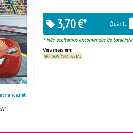
3,70 €*
Quant.:
* Não aceitamos encomendas de total infer
Veja mais em:
ARTIGOS PARA FESTAS
crianca.net
RA?