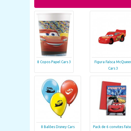
8 Copos Papel Cars 3
Figura Faísca McQuee
Cars 3
8 Balões Disney Cars
Pack de 6 convites Faís