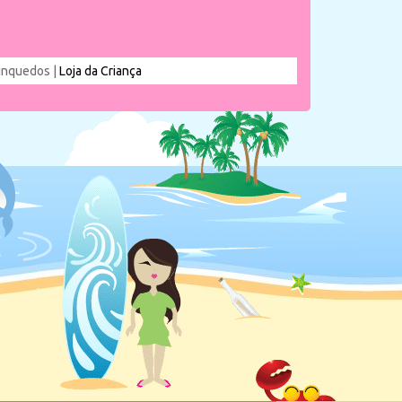
rinquedos |
Loja da Criança