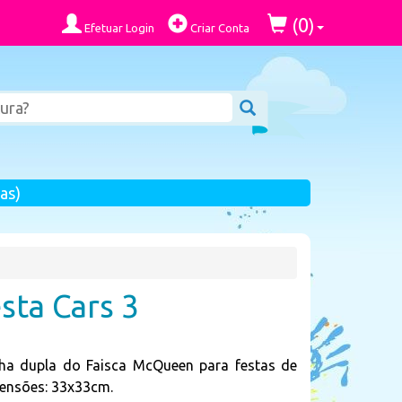
0
(
)
Efetuar Login
Criar Conta
as)
sta Cars 3
a dupla do Faisca McQueen para festas de
mensões: 33x33cm.