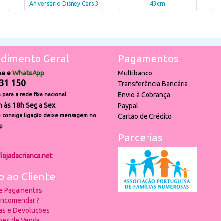
Aniversário Disney Cars 3
43cm
dimento Geral
Pagamentos
ne e
WhatsApp
Multibanco
31 150
Transferência Bancária
Envio à Cobrança
para a rede fixa nacional
h às 18h Seg a Sex
Paypal
 consiga ligação deixe mensagem no
Cartão de Crédito
p
Parcerias
lojadacrianca.net
o ao Cliente
 e Pagamentos
ncomendar ?
ias e Devoluções
ões de Venda