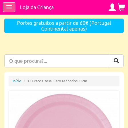
Loja da Criança
Toggle
navigation
Portes gratuitos a partir de 60€ (Portugal
Continental apenas)
Início
16 Pratos Rosa Claro redondos 22cm