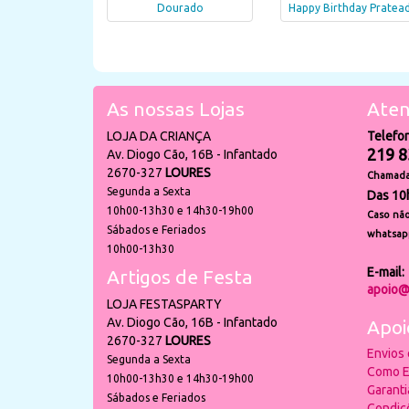
Dourado
Happy Birthday Pratea
As nossas Lojas
Aten
LOJA DA CRIANÇA
Telefo
219 8
Av. Diogo Cão, 16B - Infantado
2670-327
LOURES
Chamada 
Segunda a Sexta
Das 10
10h00-13h30 e 14h30-19h00
Caso não
Sábados e Feriados
whatsap
10h00-13h30
E-mail:
Artigos de Festa
apoio@
LOJA FESTASPARTY
Av. Diogo Cão, 16B - Infantado
Apoi
2670-327
LOURES
Envios
Segunda a Sexta
Como E
10h00-13h30 e 14h30-19h00
Garant
Sábados e Feriados
Condiç