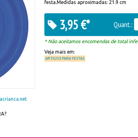
festa.Medidas aproximadas: 21.9 cm
3,95 €*
Quant.:
* Não aceitamos encomendas de total infer
Veja mais em:
ARTIGOS PARA FESTAS
crianca.net
RA?