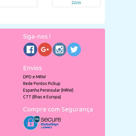
22cm
Siga-nos !
Envios
DPD e MRW
Rede Pontos Pickup
Espanha Peninsular (MRW)
CTT (Ilhas e Europa)
Compre com Segurança