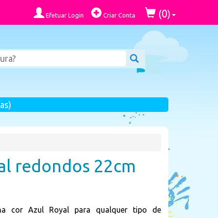
0
(
)
Efetuar Login
Criar Conta
as)
yal redondos 22cm
na cor Azul Royal para qualquer tipo de