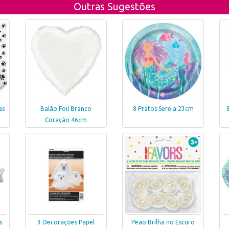
Outras Sugestões
as
Balão Foil Branco
8 Pratos Sereia 23cm
Coração 46cm
s
3 Decorações Papel
Peão Brilha no Escuro