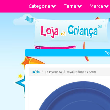
Categoria
Tema
Marca
Po
Início
16 Pratos Azul Royal redondos 22cm