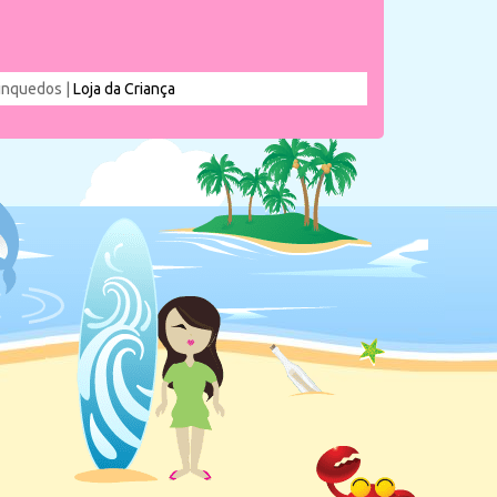
rinquedos |
Loja da Criança