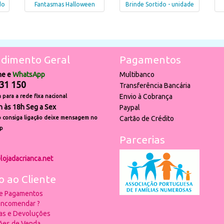
do
Fantasmas Halloween
Brinde Sortido - unidade
dimento Geral
Pagamentos
ne e
WhatsApp
Multibanco
31 150
Transferência Bancária
Envio à Cobrança
para a rede fixa nacional
h às 18h Seg a Sex
Paypal
 consiga ligação deixe mensagem no
Cartão de Crédito
p
Parcerias
lojadacrianca.net
o ao Cliente
 e Pagamentos
ncomendar ?
ias e Devoluções
ões de Venda