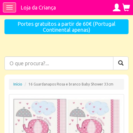
Loja da Criança
Toggle
navigation
Portes gratuitos a partir de 60€ (Portugal
Continental apenas)
Início
16 Guardanapos Rosa e branco Baby Shower 33cm