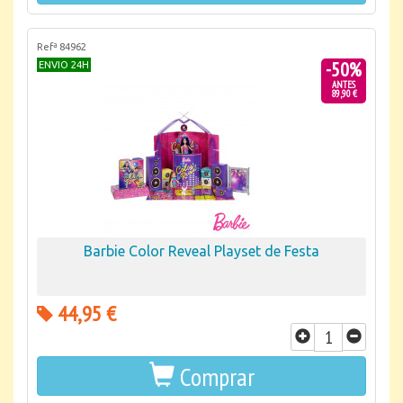
Refª 84962
-50%
ENVIO 24H
ANTES
89,90 €
Barbie Color Reveal Playset de Festa
44,95 €
Comprar