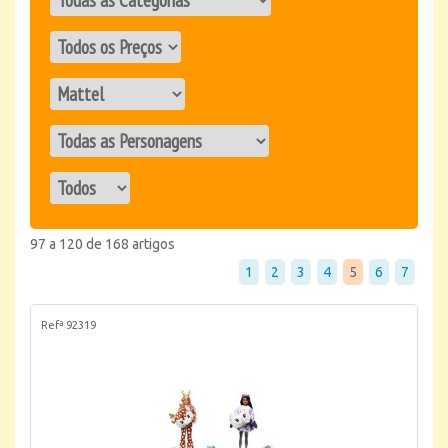
97 a 120 de 168 artigos
1
2
3
4
5
6
7
Refª 92319