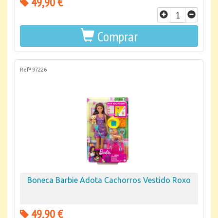
49,90 €
Comprar
Refª 97226
Boneca Barbie Adota Cachorros Vestido Roxo
49,90 €