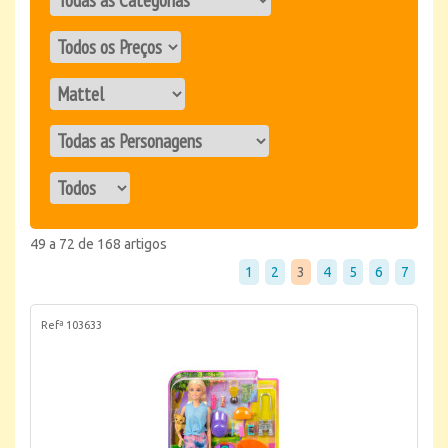
49 a 72 de 168 artigos
1
2
3
4
5
6
7
Refª 103633