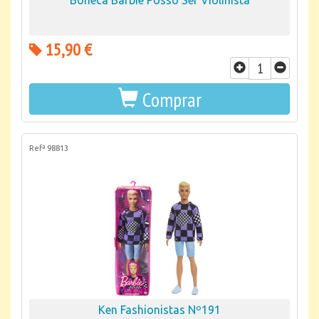
Boneca Barbie Posso Ser Violinista
15,90 €
Comprar
Refª 98813
Ken Fashionistas Nº191