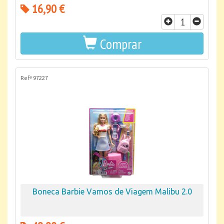
16,90 €
Comprar
Refª 97227
Boneca Barbie Vamos de Viagem Malibu 2.0