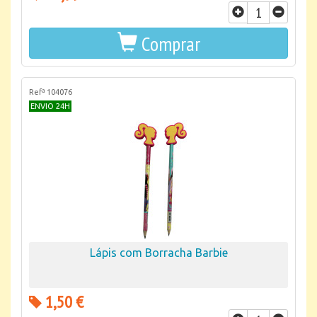
Comprar
Refª 104076
ENVIO 24H
Lápis com Borracha Barbie
1,50 €