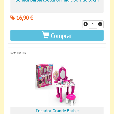
Boneca Barbie toutch of magic Sortido 37cm
16,90 €
Comprar
Refª 104189
Tocador Grande Barbie