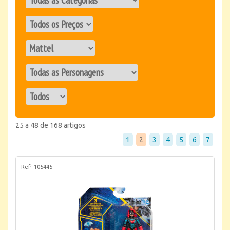
25 a 48 de 168 artigos
1
2
3
4
5
6
7
Refª 105445