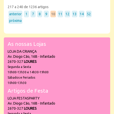
217 a 240 de 1236 artigos
anterior
1
7
8
9
10
11
12
13
14
52
próxima
As nossas Lojas
LOJA DA CRIANÇA
Av. Diogo Cão, 16B - Infantado
2670-327
LOURES
Segunda a Sexta
10h00-13h30 e 14h30-19h00
Sábados e Feriados
10h00-13h30
Artigos de Festa
LOJA FESTASPARTY
Av. Diogo Cão, 16B - Infantado
2670-327
LOURES
Segunda a Sexta