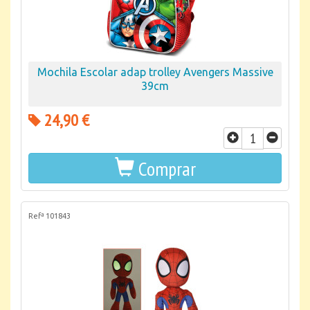
Mochila Escolar adap trolley Avengers Massive
39cm
24,90 €
Comprar
Refª 101843