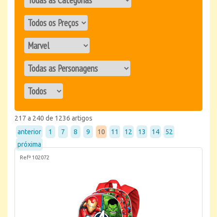
217 a 240 de 1236 artigos
anterior
1
7
8
9
10
11
12
13
14
52
próxima
Refª 102072