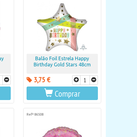
ay
Balão Foil Estrela Happy
Birthday Gold Stars 48cm
3,75 €
Comprar
Refª 86508