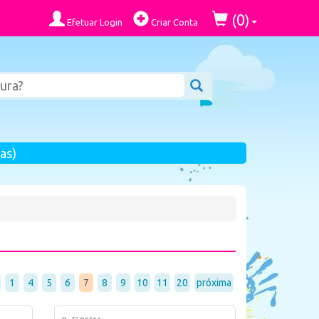
0
(
)
Efetuar Login
Criar Conta
as)
1
4
5
6
7
8
9
10
11
20
próxima