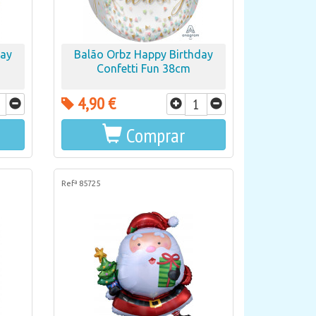
day
Balão Orbz Happy Birthday
Confetti Fun 38cm
4,90 €
Comprar
Refª 85725