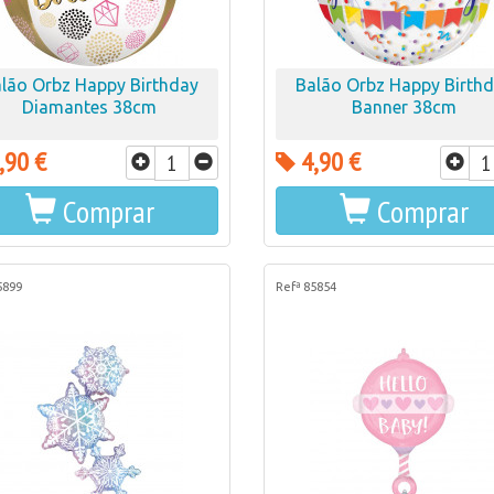
lão Orbz Happy Birthday
Balão Orbz Happy Birth
Diamantes 38cm
Banner 38cm
,90 €
4,90 €
Comprar
Comprar
5899
Refª 85854