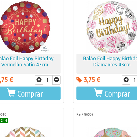
alão Foil Happy Birthday
Balão Foil Happy Birthd
Vermelho Satin 43cm
Diamantes 43cm
,75 €
3,75 €
Comprar
Comprar
6510
Refª 86509
 24H