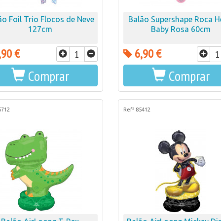
ão Foil Trio Flocos de Neve
Balão Supershape Roca H
127cm
Baby Rosa 60cm
,90 €
6,90 €
Comprar
Comprar
5712
Refª 85412