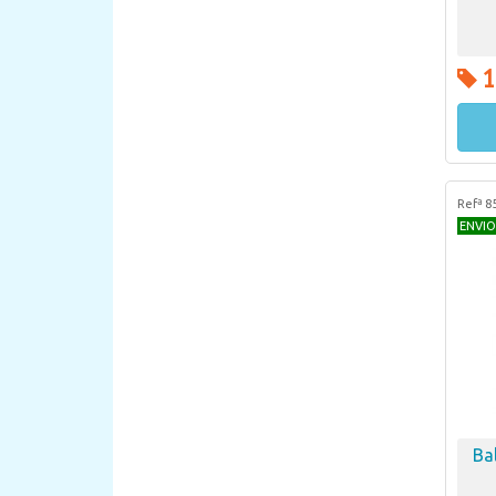
1
Refª 8
ENVIO
Ba