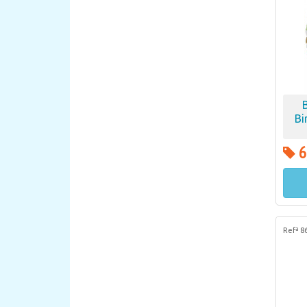
Bi
6
Refª 8