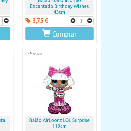
sney
Balão Foil Unicórnio
Encantado Birthday Wishes
43cm
3,75 €
Comprar
Refª 85120
uta
Balão AirLoonz LOL Surprise
119cm