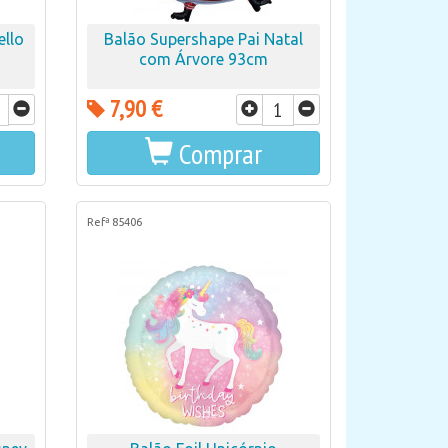
ello
Balão Supershape Pai Natal
com Árvore 93cm
7,90 €
Comprar
Refª 85406