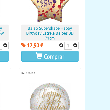
py
Balão Supershape Happy
ow
Birthday Estrela Balões 3D
71cm
12,90 €
Comprar
Refª 86500