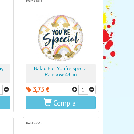
Refª 86516
ay
Balão Foil You´re Special
Rainbow 43cm
3,75 €
Comprar
Refª 86513