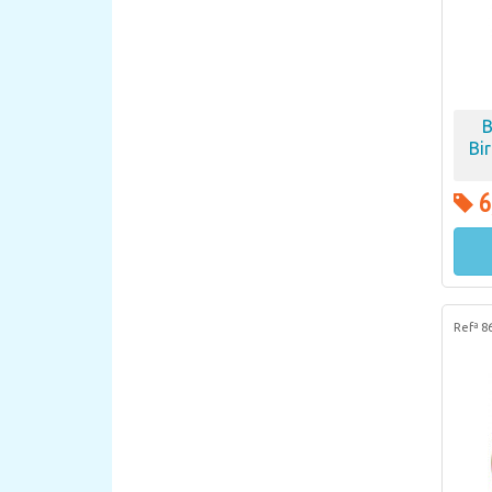
B
Bi
6
Refª 8