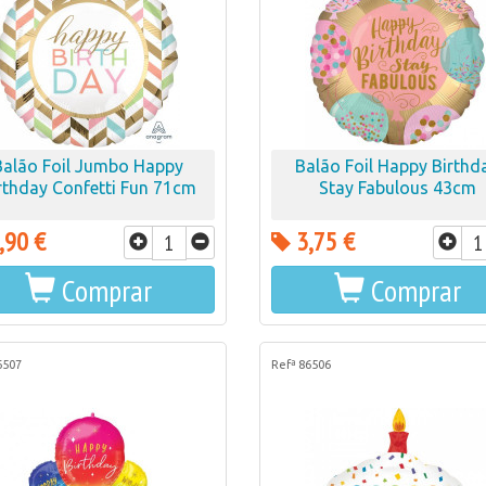
Balão Foil Jumbo Happy
Balão Foil Happy Birthd
rthday Confetti Fun 71cm
Stay Fabulous 43cm
,90 €
3,75 €
Comprar
Comprar
6507
Refª 86506