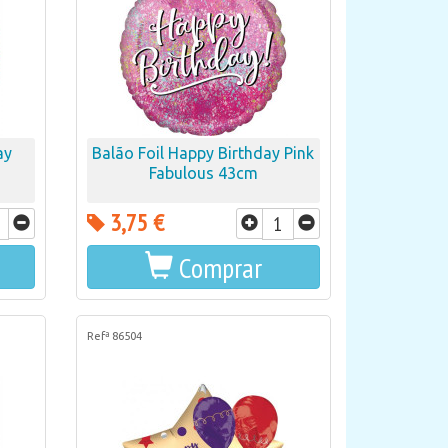
ay
Balão Foil Happy Birthday Pink
Fabulous 43cm
3,75 €
Comprar
Refª 86504