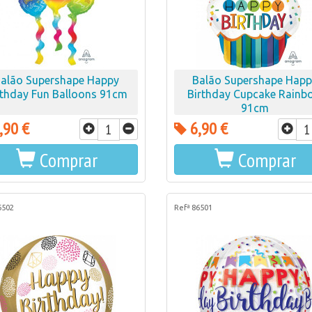
alão Supershape Happy
Balão Supershape Hap
rthday Fun Balloons 91cm
Birthday Cupcake Rainb
91cm
,90 €
6,90 €
Comprar
Comprar
6502
Refª 86501