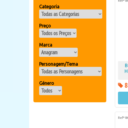
Refª 8
Categoria
Preço
Marca
Personagem/Tema
B
H
Género
8
Refª 8