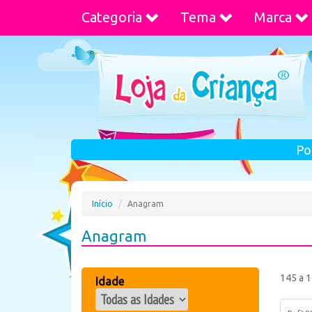
Categoria
Tema
Marca
Po
Início
Anagram
Anagram
145 a 1
Idade