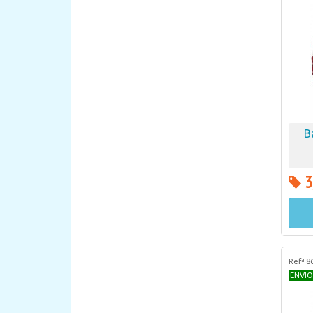
B
3
Refª 8
ENVIO