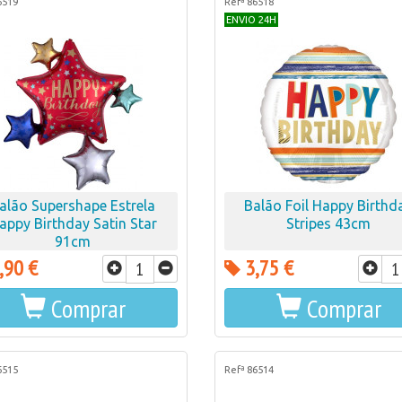
6519
Refª 86518
ENVIO 24H
alão Supershape Estrela
Balão Foil Happy Birthd
appy Birthday Satin Star
Stripes 43cm
91cm
,90 €
3,75 €
Comprar
Comprar
6515
Refª 86514