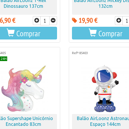
Balão AirLoonz T-Rex
Balão AirLoonz Mickey Di
Dinossauro 137cm
132cm
6,90 €
19,90 €
Comprar
Comprar
5405
Refª 85403
 24H
lão Supershape Unicórnio
Balão AirLoonz Astrona
Encantado 83cm
Espaço 144cm