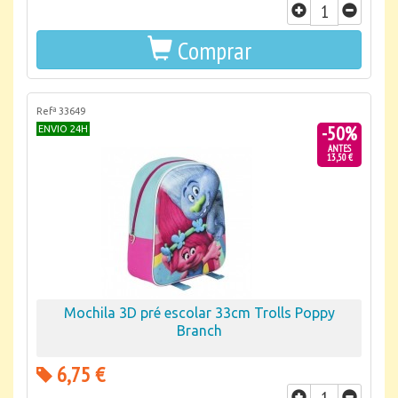
Comprar
Refª 33649
-50%
ENVIO 24H
ANTES
13,50 €
Mochila 3D pré escolar 33cm Trolls Poppy
Branch
6,75 €