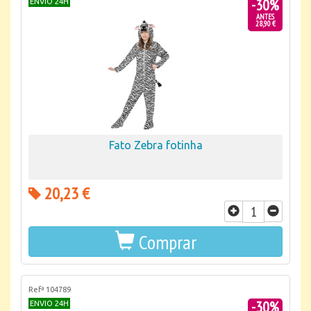
-30%
ENVIO 24H
ANTES
28,90 €
Fato Zebra fotinha
20,23 €
Comprar
Refª 104789
-30%
ENVIO 24H