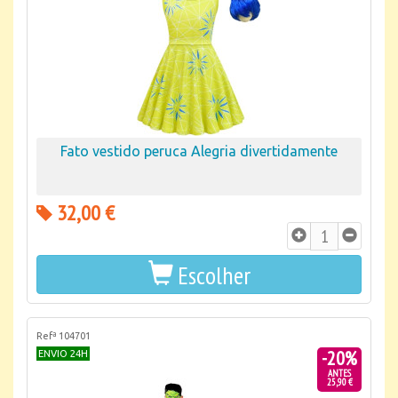
Fato vestido peruca Alegria divertidamente
32,00 €
Escolher
Refª 104701
-20%
ENVIO 24H
ANTES
25,90 €