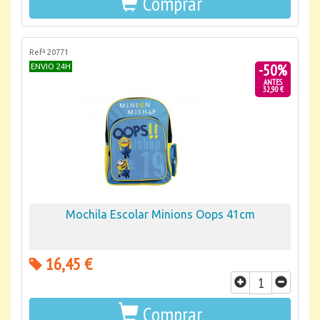
Comprar
Refª 20771
-50%
ENVIO 24H
ANTES
32,90 €
Mochila Escolar Minions Oops 41cm
16,45 €
Comprar