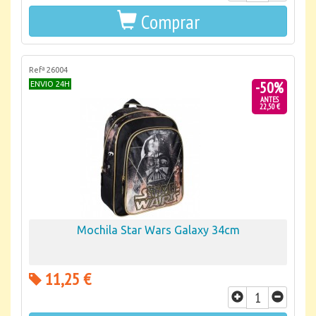
Comprar
Refª 26004
-50%
ENVIO 24H
ANTES
22,50 €
Mochila Star Wars Galaxy 34cm
11,25 €