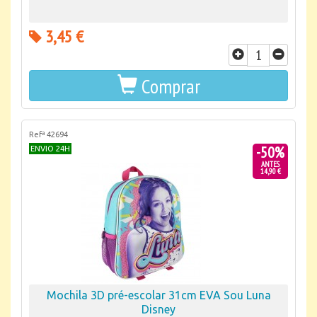
3,45 €
Comprar
Refª 42694
-50%
ENVIO 24H
ANTES
14,90 €
Mochila 3D pré-escolar 31cm EVA Sou Luna
Disney