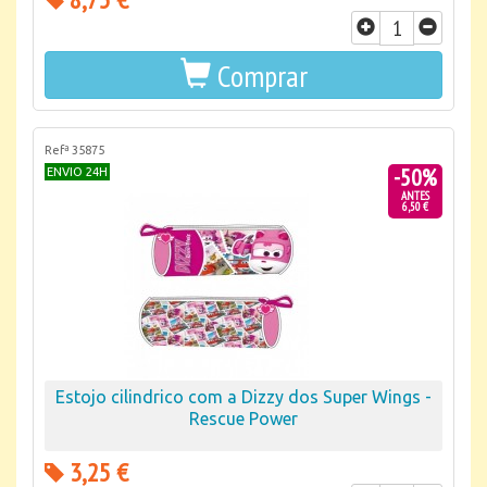
Comprar
Refª 35875
-50%
ENVIO 24H
ANTES
6,50 €
Estojo cilindrico com a Dizzy dos Super Wings -
Rescue Power
3,25 €