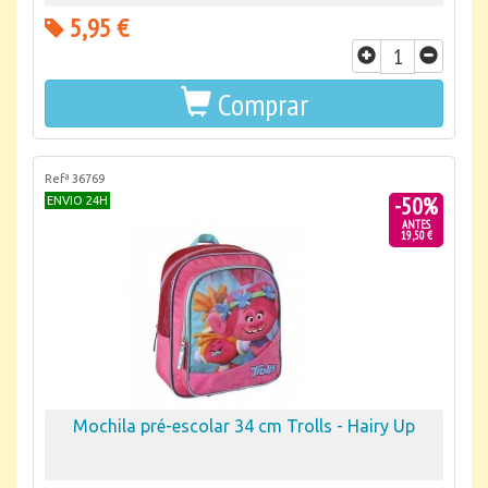
5,95 €
Comprar
Refª 36769
-50%
ENVIO 24H
ANTES
19,50 €
Mochila pré-escolar 34 cm Trolls - Hairy Up