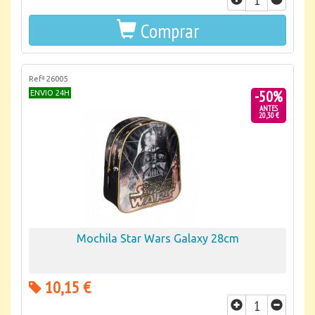
Comprar
Refª 26005
-50%
ENVIO 24H
ANTES
20,30 €
Mochila Star Wars Galaxy 28cm
10,15 €