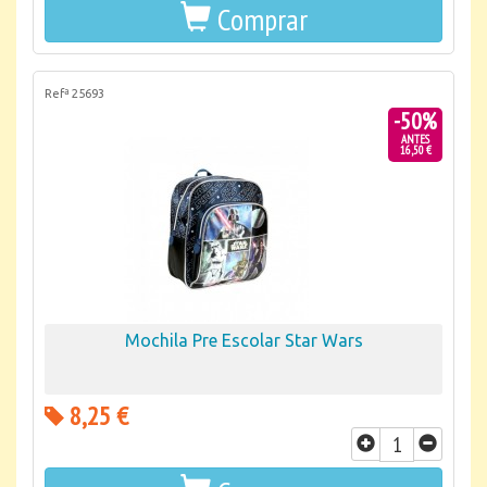
Comprar
Refª 25693
-50%
ANTES
16,50 €
Mochila Pre Escolar Star Wars
8,25 €