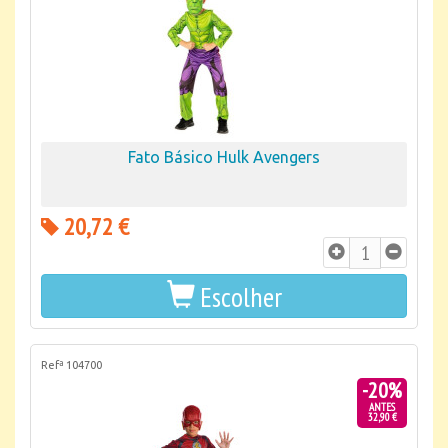
Fato Básico Hulk Avengers
20,72 €
Escolher
Refª 104700
-20%
ANTES
32,90 €