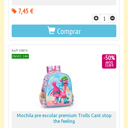
7,45 €
Comprar
Refª 39874
-50%
ENVIO 24H
ANTES
11,90 €
Mochila pre escolar premium Trolls Cant stop
the feeling