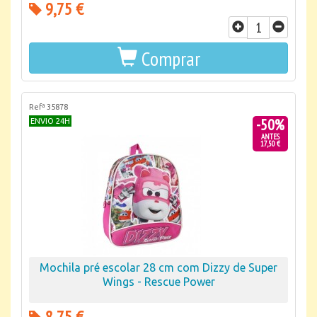
9,75 €
Comprar
Refª 35878
-50%
ENVIO 24H
ANTES
17,50 €
Mochila pré escolar 28 cm com Dizzy de Super
Wings - Rescue Power
8,75 €