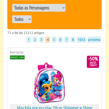
73 a 96 de 25312 artigos
1
2
3
4
5
6
7
8
1055
próxima
Refª 52765
-50%
ENVIO 24H
ANTES
18,60 €
Mochila pre escolar 28cm Shimmer e Shine