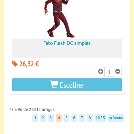
Fato Flash DC simples
26,32 €
Escolher
73 a 96 de 25312 artigos
1
2
3
4
5
6
7
8
1055
próxima