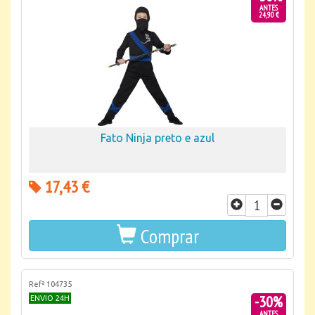
ANTES
24,90 €
Fato Ninja preto e azul
17,43 €
Comprar
Refª 104735
-30%
ENVIO 24H
ANTES