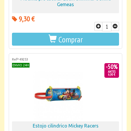
Gemeas
9,30 €
Comprar
Refª 49253
-50%
ENVIO 24H
ANTES
6,90 €
Estojo cilindrico Mickey Racers