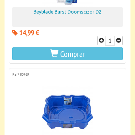
Beyblade Burst Doomscizor D2
14,99 €
Comprar
Refª 80769