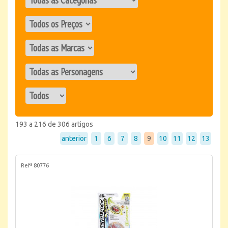
193 a 216 de 306 artigos
anterior
1
6
7
8
9
10
11
12
13
Refª 80776