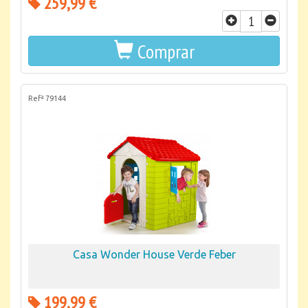
259,99 €
Comprar
Refª 79144
Casa Wonder House Verde Feber
199,99 €