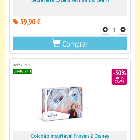
Secretária Extensível Paint & Learn
59,90 €
Comprar
Refª 79367
-50%
ENVIO 24H
ANTES
19,99 €
Colchão Insuflável Frozen 2 Disney