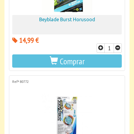
Beyblade Burst Horusood
14,99 €
Comprar
Refª 80772