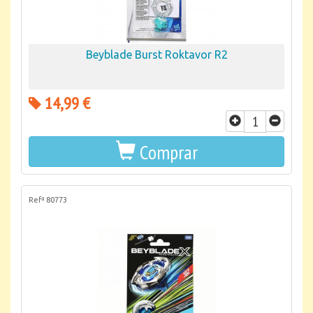
Beyblade Burst Roktavor R2
14,99 €
Comprar
Refª 80773