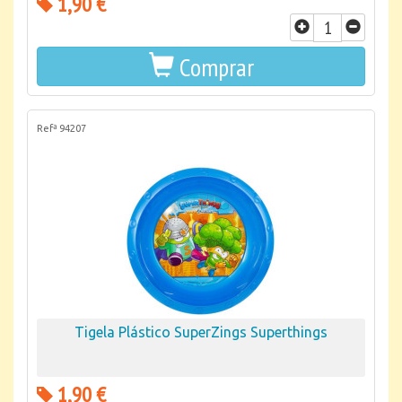
1,90 €
Comprar
Refª 94207
Tigela Plástico SuperZings Superthings
1,90 €