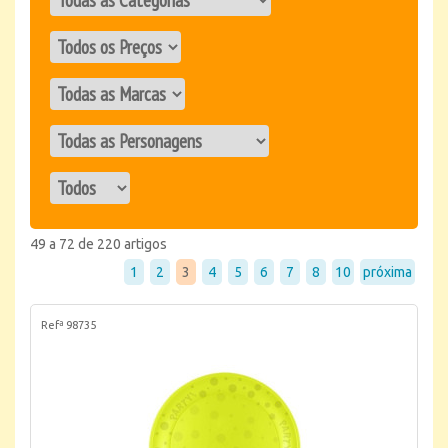
49 a 72 de 220 artigos
1
2
3
4
5
6
7
8
10
próxima
Refª 98735