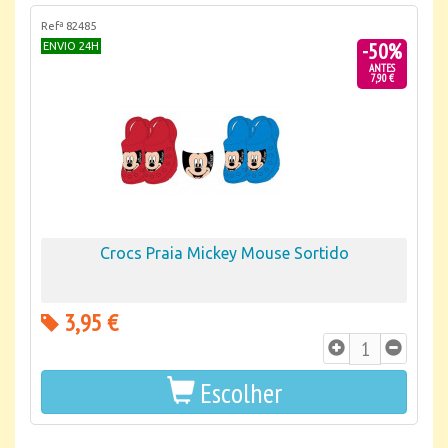
Refª 82485
-50%
ENVIO 24H
ANTES
7,90 €
Crocs Praia Mickey Mouse Sortido
3,95 €
Escolher