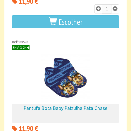
11,90 €
Escolher
Refª 84598
ENVIO 24H
Pantufa Bota Baby Patrulha Pata Chase
11,90 €