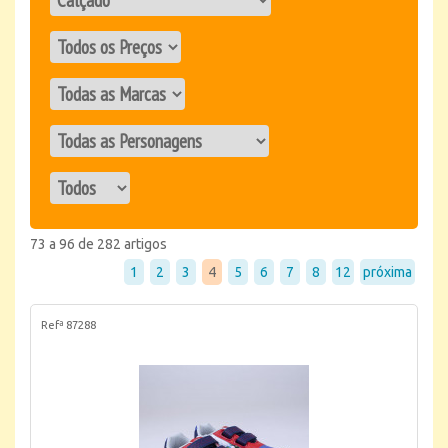
73 a 96 de 282 artigos
1
2
3
4
5
6
7
8
12
próxima
Refª 87288