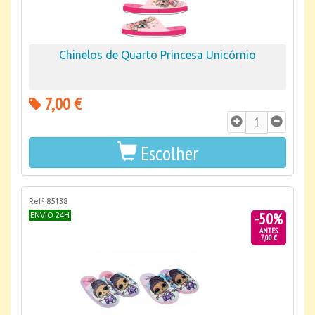
Chinelos de Quarto Princesa Unicórnio
7,00 €
Escolher
Refª 85138
-50%
ENVIO 24H
ANTES
7,00 €