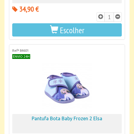
34,90 €
Escolher
Refª 84601
ENVIO 24H
Pantufa Bota Baby Frozen 2 Elsa