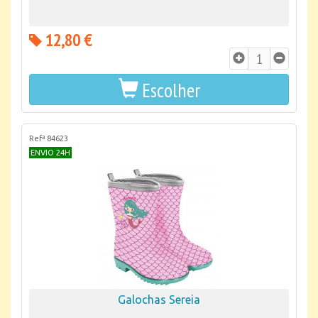
12,80 €
Escolher
Refª 84623
ENVIO 24H
Galochas Sereia