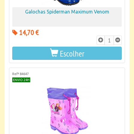
Galochas Spiderman Maximum Venom
14,70 €
Escolher
Refª 84647
ENVIO 24H