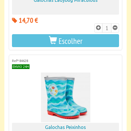
Galochas Ladybug Miraculous
14,70 €
Escolher
Refª 84628
ENVIO 24H
Galochas Peixinhos