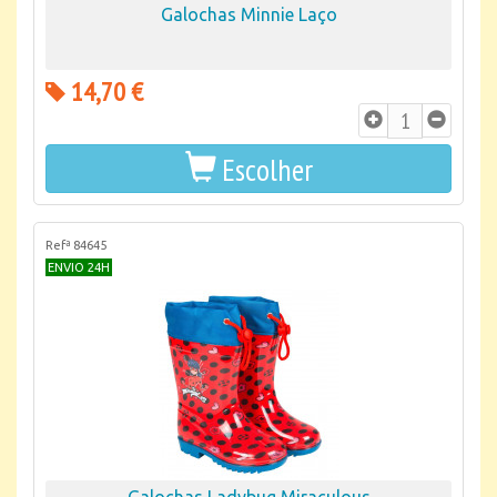
Galochas Minnie Laço
14,70 €
Escolher
Refª 84645
ENVIO 24H