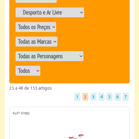
25 a 48 de 155 artigos
1
2
3
4
5
6
7
Refª 97882