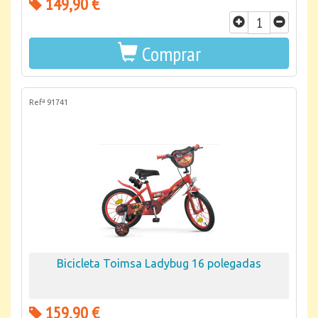
149,90 €
Comprar
Refª 91741
Bicicleta Toimsa Ladybug 16 polegadas
159,90 €