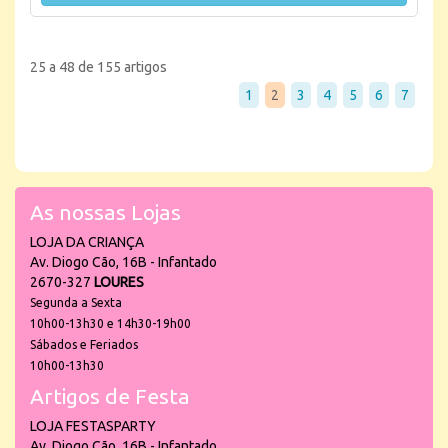
25 a 48 de 155 artigos
1
2
3
4
5
6
7
As nossas Lojas
LOJA DA CRIANÇA
Av. Diogo Cão, 16B - Infantado
2670-327
LOURES
Segunda a Sexta
10h00-13h30 e 14h30-19h00
Sábados e Feriados
10h00-13h30
Artigos de Festa
LOJA FESTASPARTY
Av. Diogo Cão, 16B - Infantado