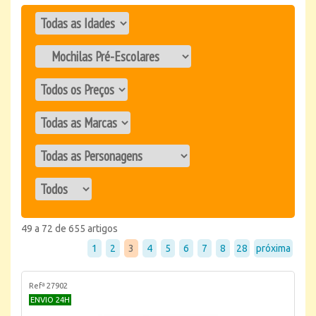
49 a 72 de 655 artigos
1
2
3
4
5
6
7
8
28
próxima
Refª 27902
ENVIO 24H